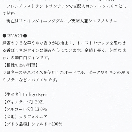
フレンチレストラン トランテアンで支配人兼シェフソムリエとし
て勤務
現在はファインダイニンググループ支配人兼シェフソムリエ
●商品紹介●
蜂蜜のような華やかな香りが心地よく、トーストやナッツを思わせ
る香ばしさがワインに深みを与えています。余韻も長く、芳醇な味
わいの辛口白ワインです。
【相性の良い料理】
マヨネーズやスパイスを使用したオードブル、ポークやチキンの厚切
りソテーなどにおすすめです。
【生産者】Indigo Eyes
【ヴィンテージ】2021
【アルコール分】13.0％
【産地】カリフォルニア
【ブドウ品種】シャルドネ100%