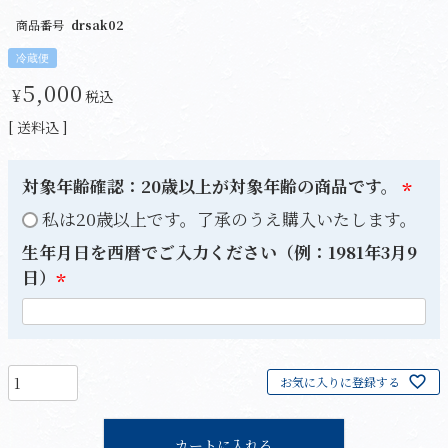
商品番号
drsak02
冷蔵便
5,000
¥
税込
送料込
対象年齢確認：20歳以上が対象年齢の商品です。
(
私は20歳以上です。了承のうえ購入いたします。
必
生年月日を西暦でご入力ください（例：1981年3月9
須
日）
)
(
必
須
)
お気に入りに登録する
カートに入れる