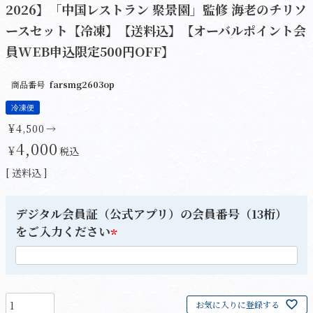
2026】「中国レストラン 聚景園」監修 海老のチリソ
ースセット【冷凍】【送料込】【オーバルポイント会
員WEB申込限定500円OFF】
商品番号
farsmg2603op
冷凍便
¥
4,500
→
4,000
¥
税込
送料込
デジタル会員証（公式アプリ）の会員番号（13桁）
をご入力ください
(
必
須
)
お気に入りに登録する