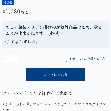
冷凍便
1,080
¥
税込
のし・包装・リボン掛けの対象外商品のため、承る
ことが出来かねます。 (必須)
(
了承しました。
必
須
お気に入りに登録する
)
カートに入れる
ホテルメイドの本格洋食をご家庭で
えびやほうれん草、マッシュルームなどが入ったマカロニグラタン
です。