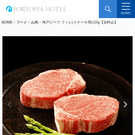
MENU
HOME
フード
お肉
神戸ビーフ フィレ(ステーキ用)320g【送料込】