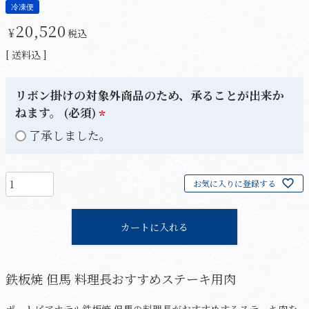
冷凍便
20,520
¥
税込
送料込
リボン掛けの対象外商品のため、承ることが出来か
ねます。 (必須)
(
了承しました。
必
須
お気に入りに登録する
)
カートに入れる
鉄板焼 但馬 料理長おすすめステーキ用肉