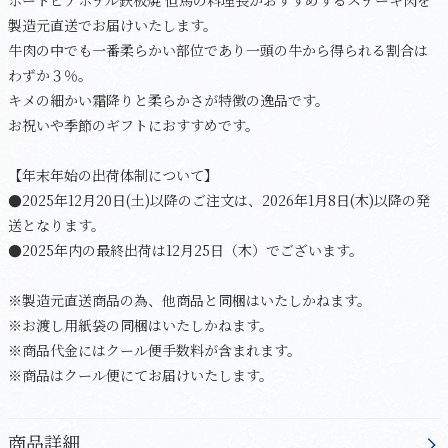
ポートピアホテル鉄板焼 但馬の料理長がおすすめするステーキ肉を
製造元直送でお届けいたします。
牛肉の中でも一番柔らかい部位であり一頭の牛から得られる割合は
わずか３％。
キメの細かい霜降りと柔らかさが特徴の逸品です。
お祝いや季節のギフトにおすすめです。
【年末年始の出荷体制について】
●2025年12月20日(土)以降のご注文は、2026年1月8日(木)以降の発
送となります。
●2025年内の最終出荷は12月25日（木）でございます。
※製造元直送商品の為、他商品と同梱はいたしかねます。
※お渡し用紙袋の同梱はいたしかねます。
※商品代金にはクール便手数料が含まれます。
※商品はクール便にてお届けいたします。
商品詳細