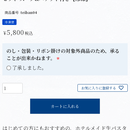
商品番号
teiban04
冷凍便
5,800
¥
税込
のし・包装・リボン掛けの対象外商品のため、承る
ことが出来かねます。
(
了承しました。
必
須
お気に入りに登録する
)
カートに入れる
はじめての方にもおすすめの、ホテルメイド生パスタ