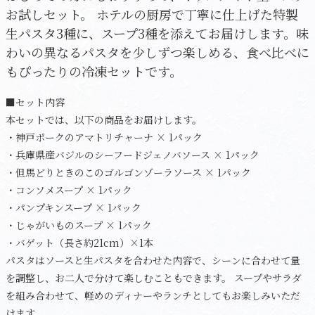
お試しセット。 ホテルの厨房で丁寧に仕上げた特製
生パスタ3種に、スープ3種を添えてお届けします。味
わいの異なるパスタを少しずつ楽しめる、食べ比べに
もぴったりの冷凍セットです。
■セット内容
本セットでは、以下の商品をお届けします。
・神戸ポークのアマトリチャーナ × 1パック
・兵庫県産バジルのシーフードジェノバソース × 1パック
・但馬どりときのこのゴルゴンゾーラソース × 1パック
・コンソメスープ × 1パック
・パンプキンスープ × 1パック
・じゃがいものスープ × 1パック
・バゲット（長さ約21cm）×1本
パスタはソースと生パスタを合わせた内容で、シーンに合わせて量
を調整し、お二人で分けて楽しむこともできます。 スープやサラダ
を組み合わせて、軽めのディナーやランチとしてもお楽しみいただ
けます。