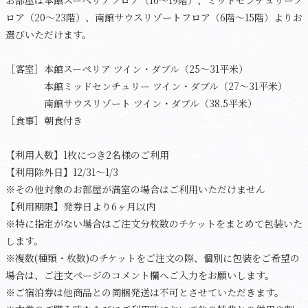
お部屋は本館スーペリアフロア（16～19階）、ミッドセンチュリーフ
ロア（20～23階）、南館サウスリゾートフロア（6階～15階）よりお
選びいただけます。
［客室］本館スーペリア ツイン・ダブル（25～31平米）
本館ミッドセンチュリー ツイン・ダブル（27～31平米）
南館サウスリゾート ツイン・ダブル（38.5平米）
［食事］朝食付き
【利用人数】1枚につき2名様のご利用
【利用除外日】12/31～1/3
※その他対象のお部屋が満室の場合はご利用いただけません
【利用期限】発券日より6ヶ月以内
※特に指定がない場合はご注文分枚数のチケットをまとめて包装いた
します。
※複数(種類・枚数)のチケットをご注文の際、個別に包装をご希望の
場合は、ご注文ページのコメント欄へご入力をお願いします。
※ご宿泊券は他商品との同梱発送は不可とさせていただきます。