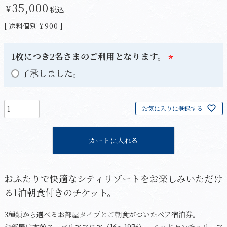
35,000
¥
税込
¥
送料個別
900
1枚につき2名さまのご利用となります。
(
了承しました。
必
須
お気に入りに登録する
)
カートに入れる
おふたりで快適なシティリゾートをお楽しみいただけ
る1泊朝食付きのチケット。
3種類から選べるお部屋タイプとご朝食がついたペア宿泊券。