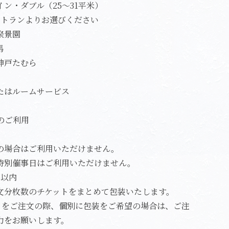
ン・ダブル（25～31平米）
ストランよりお選びください
景園
馬
たむら
ルームサービス
のご利用
の場合はご利用いただけません。
特別催事日はご利用いただけません。
月以内
文分枚数のチケットをまとめて包装いたします。
ットをご注文の際、個別に包装をご希望の場合は、ご注
力をお願いします。