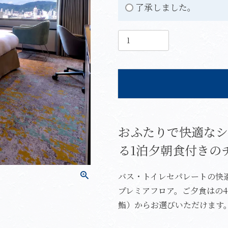
了承しました。
ランチチケット LC
ポートピア産純粋はちみつ
】
～Portopia Honey～
おふたりで快適なシ
る1泊夕朝食付きの
バス・トイレセパレートの快
プレミアフロア。ご夕食はの
鮨）からお選びいただけます