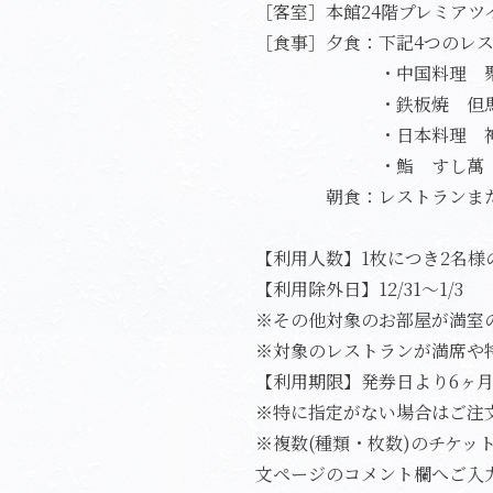
［客室］本館24階プレミアツイ
［食事］夕食：下記4つのレ
。
・中国料理 聚
・鉄板焼 但
・日本料理 神戸
・鮨 すし萬
朝食：レストランまたは
【利用人数】1枚につき2名様
【利用除外日】12/31～1/3
※その他対象のお部屋が満室
※対象のレストランが満席や
【利用期限】発券日より6ヶ
※特に指定がない場合はご注
※複数(種類・枚数)のチケ
文ページのコメント欄へご入