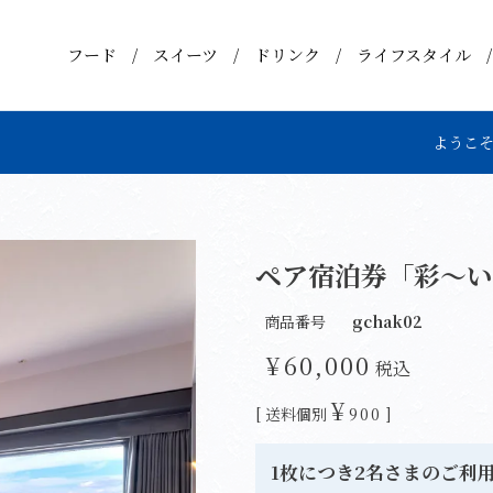
フード
スイーツ
ドリンク
ライフスタイル
ようこそ
ペア宿泊券「彩～い
商品番号
gchak02
¥
60,000
税込
¥
送料個別
900
1枚につき2名さまのご利