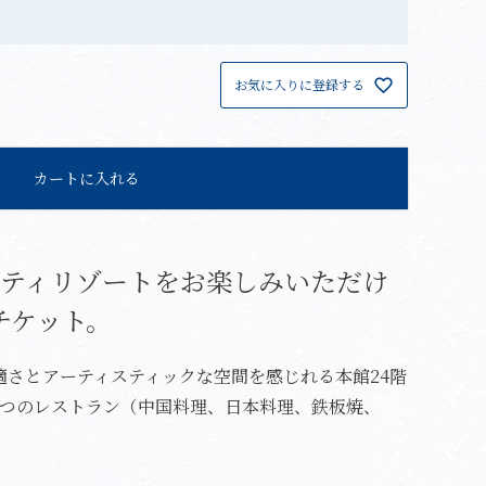
(
必
黒毛和牛のビーフシチュー
ポートピアハニーとレモン
須
【冷蔵】
のバウムクーヘン
お気に入りに登録する
)
カートに入れる
ティリゾートをお楽しみいただけ
チケット。
適さとアーティスティックな空間を感じれる本館24階
4つのレストラン（中国料理、日本料理、鉄板焼、
。