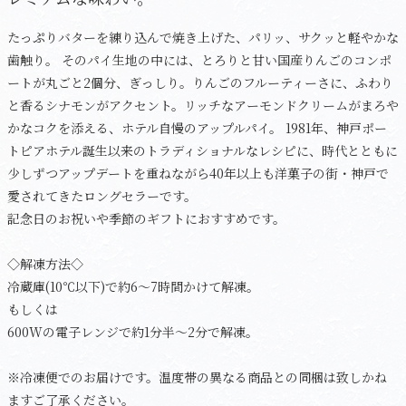
たっぷりバターを練り込んで焼き上げた、パリッ、サクッと軽やかな
歯触り。 そのパイ生地の中には、とろりと甘い国産りんごのコンポ
ートが丸ごと2個分、ぎっしり。りんごのフルーティーさに、ふわり
と香るシナモンがアクセント。リッチなアーモンドクリームがまろや
かなコクを添える、ホテル自慢のアップルパイ。 1981年、神戸ポー
トピアホテル誕生以来のトラディショナルなレシピに、時代とともに
少しずつアップデートを重ねながら40年以上も洋菓子の街・神戸で
愛されてきたロングセラーです。
記念日のお祝いや季節のギフトにおすすめです。
◇解凍方法◇
冷蔵庫(10℃以下)で約6～7時間かけて解凍。
もしくは
600Wの電子レンジで約1分半～2分で解凍。
※冷凍便でのお届けです。温度帯の異なる商品との同梱は致しかね
ますご了承ください。