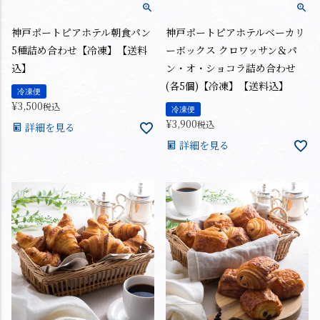
神戸ポートピアホテル朝食パン
神戸ポートピアホテルベーカリ
5種詰め合わせ【冷凍】【送料
ーボックス クロワッサン＆パ
込】
ン・オ・ショコラ詰め合わせ
(各5個)【冷凍】【送料込】
冷凍便
¥
3,500
税込
冷凍便
¥
3,900
税込
詳細を見る
詳細を見る