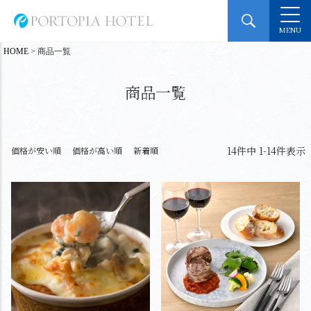
MENU
HOME
商品一覧
商品一覧
14
件中
1
-
14
件表示
価格が安い順
価格が高い順
新着順