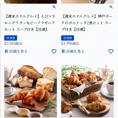
【週末ホテルグルメ】えびマカ
【週末ホテルグルメ】神戸ポー
ロニグラタン＆ビーフラザニア
クのポルケッタ2食セット スー
セット スープ付き【冷凍】
プ付き【冷凍】
冷凍便
冷凍便
¥
3,564
¥
3,996
税込
税込
詳細を見る
詳細を見る