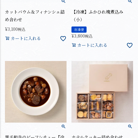
カットバウム＆フィナンシェ詰
【冷凍】ふかひれ塊煮込み
め合わせ
（小）
¥
3,100
税込
冷凍便
¥
3,800
税込
カートに入れる
カートに入れる
黒毛和牛のビーフシチュー【冷
ホテルクッキー詰め合わせ