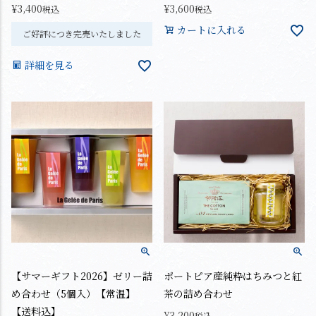
¥
3,400
¥
3,600
税込
税込
カートに入れる
ご好評につき完売いたしました
詳細を見る
【サマーギフト2026】ゼリー詰
ポートピア産純粋はちみつと紅
め合わせ（5個入）【常温】
茶の詰め合わせ
【送料込】
¥
3,200
税込