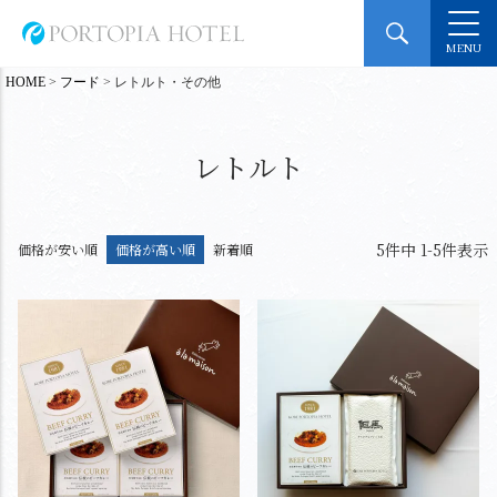
MENU
HOME
フード
レトルト・その他
レトルト
5
件中
1
-
5
件表示
価格が安い順
価格が高い順
新着順